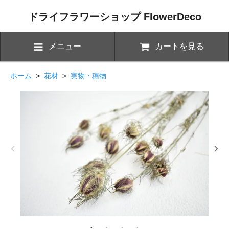
ドライフラワーショップ FlowerDeco
メニュー
カートを見る
ホーム
>
花材
>
実物・穂物