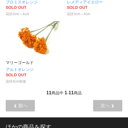
プロミスオレンジ
レメディアイエロー
SOLD OUT
SOLD OUT
花径3cm～4cm
花径3cm～4cm
マリーゴールド
アルトオレンジ
SOLD OUT
花径4cm前後
11
1
11
商品中
-
商品
前へ
次へ
ほかの商品を探す